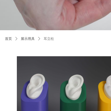
首页
ꄲ
展示用具
ꄲ
耳立柱