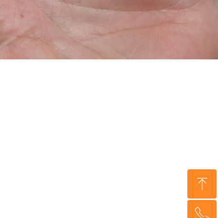
ꁸ
ꂅ
回到顶部