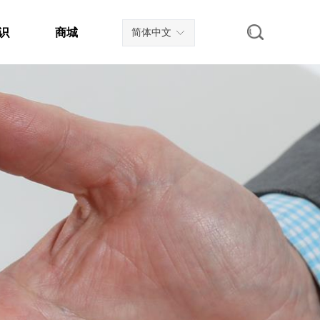
识
商城
简体中文
ꀅ