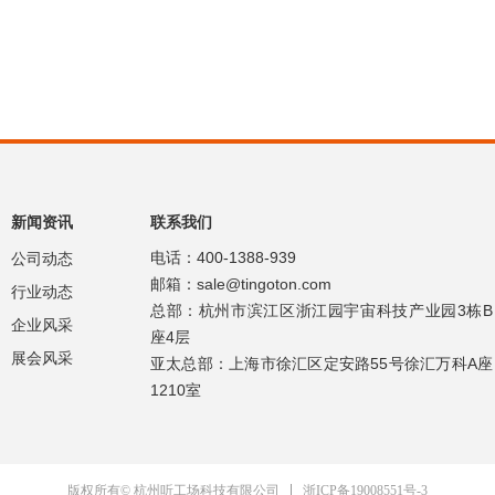
新闻资讯
联系我们
电话：400-1388-939
公司动态
邮箱：sale@tingoton.com
行业动态
总部：杭州市滨江区浙江园宇宙科技产业园3栋B
企业风采
座4层
展会风采
亚太总部：上海市徐汇区定安路55号徐汇万科A座
1210室
浙ICP备19008551号-3
版权所有© 杭州听工场科技有限公司